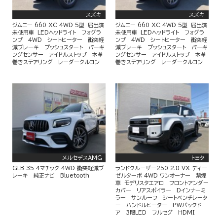
スズキ
スズキ
ジムニー 660 XC 4WD 5型 届出済
ジムニー 660 XC 4WD 5型 届出済
未使用車 LEDヘッドライト フォグラ
未使用車 LEDヘッドライト フォグラ
ンプ 4WD シートヒーター 衝突軽
ンプ 4WD シートヒーター 衝突軽
減ブレーキ プッシュスタート パーキ
減ブレーキ プッシュスタート パーキ
ングセンサー アイドルストップ 本革
ングセンサー アイドルストップ 本革
巻きステアリング レーダークルコン
巻きステアリング レーダークルコン
メルセデスＡＭＧ
トヨタ
GLB 35 4マチック 4WD 衝突軽減ブ
ランドクルーザー250 2.8 VX ディー
レーキ 純正ナビ Bluetooth
ゼルターボ 4WD ワンオーナー 禁煙
車 モデリスタエアロ フロントアンダー
カバー リアスポイラー Dインナーミ
ラー サンルーフ シートベンチレータ
ー ハンドルヒーター PWバックド
ア 3眼LED フルセグ HDMI