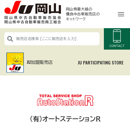
岡山県最大級の
ナ
優良中古車販売店
の
ネットワーク
CONTACT
JU加盟販売店
JU PARTICIPATING STORE
(有)オートステーションＲ