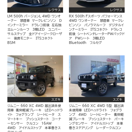
レクサス
レクサス
LM 500h バージョンL 4WD ワンオ
RX 500h Fスポーツ パフォーマンス
ーナー 禁煙車 マークレビンソン D
4WD ワンオーナー 禁煙車 マークレ
インナーミラー ドラレコ前後 左右独
ビンソン パノラマルーフ デジタルイ
立ムーンルーフ 3眼LED ユニバー
ンナーミラー ITSコネクト ドラレコ
サルステップ 全ドアイージークローザ
前後 シートベンチレーターPWバックド
ー 後席モニター ITSコネクト
ア PWシート 3眼LED
BSM
Bluetooth フルセグ
スズキ
スズキ
ジムニー 660 XC 4WD 届出済未使
ジムニー 660 XC 4WD 5型 届出済
用車 衝突軽減ブレーキ LEDヘッドラ
未使用車 LEDヘッドライト フォグラ
イト フォグランプ シートヒータ ス
ンプ 4WD シートヒーター 衝突軽
マートキー プッシュスタート コーナ
減ブレーキ プッシュスタート パーキ
ーセンサー クルコン 16AW
ングセンサー アイドルストップ 本革
4WD アイドルストップ 本革巻きス
巻きステアリング レーダークルコン