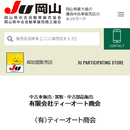
岡山県最大級の
ナ
優良中古車販売店
の
ネットワーク
CONTACT
JU加盟販売店
JU PARTICIPATING STORE
(有)ティーオート商会